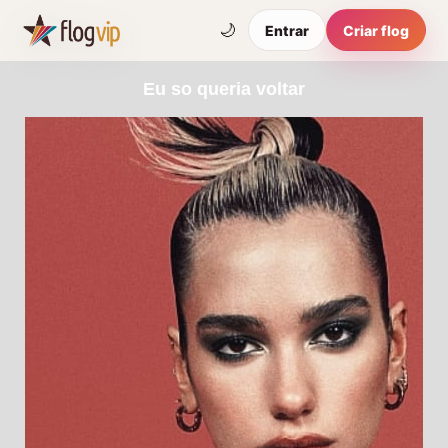
🌙
Entrar
Criar flog
Eu so queria voltar