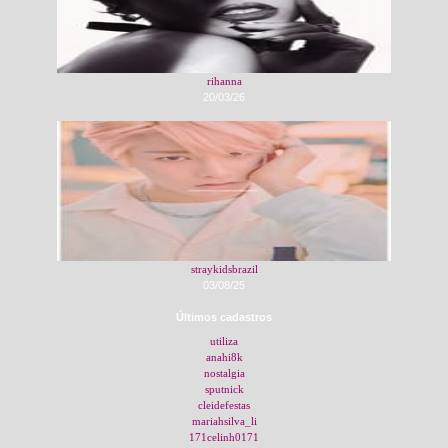
rihanna
20/03/26
straykidsbrazil
03/08/25
Últimos cadastros
utiliza
anahi8k
nostalgia
sputnick
cleidefestas
mariahsilva_li
171celinh0171