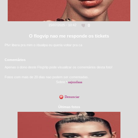
0
15/07/2025 - 10:42
O flogvip nao me responde os tickets
Pfvr libera pra mim o /dualipa eu queria voltar pra ca
Comentários
Apenas o dono deste FlogVip pode visualizar os comentários desta foto!
Fotos com mais de 20 dias nao podem ser comentadas.
Sobre *
aajuudaaa
Denunciar
Últimas fotos