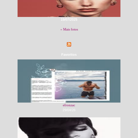
15/07/2025
« Mais fotos
Favoritos
efronzac
29/04/26