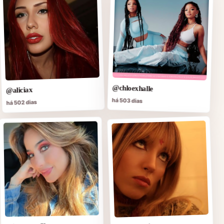
@chloexhalle
@aliciax
há 503 dias
há 502 dias