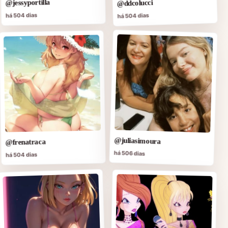
@jessyportilla
@ddcolucci
há 504 dias
há 504 dias
@juliasimoura
@frenatraca
há 506 dias
há 504 dias