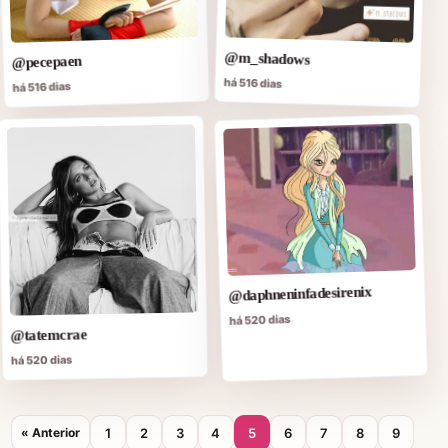
@m_shadows
@pecepaen
há 516 dias
há 516 dias
@daphneninfadesirenix
há 520 dias
@tatemcrae
há 520 dias
1
2
3
4
5
6
7
8
9
« Anterior