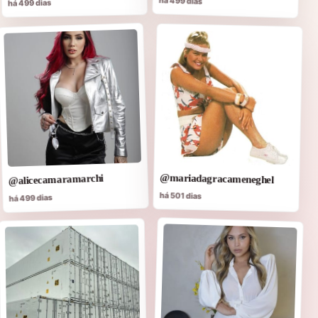
há 499 dias
há 499 dias
@mariadagracameneghel
@alicecamaramarchi
há 501 dias
há 499 dias