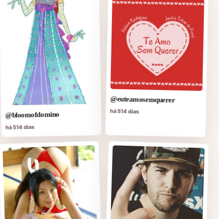
@euteamosemquerer
há 514 dias
@bloomofdomino
há 514 dias