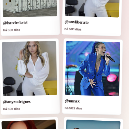
@anyliberato
@handrekriel
há 501 dias
há 501 dias
@unnax
@anyrodrigues
há 502 dias
há 501 dias