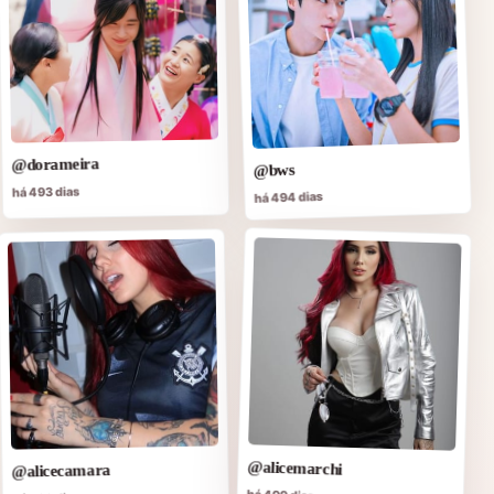
@dorameira
@bws
há 493 dias
há 494 dias
@alicemarchi
@alicecamara