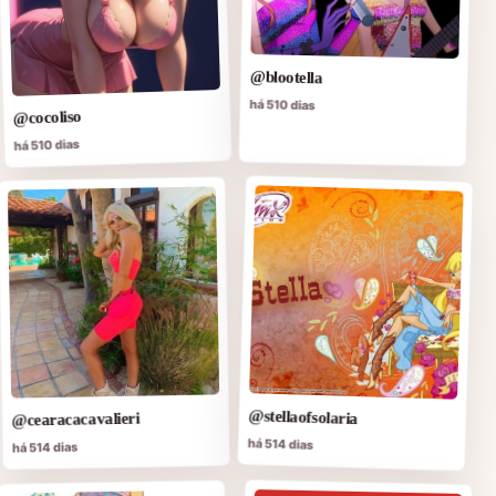
@blootella
há 510 dias
@cocoliso
há 510 dias
@stellaofsolaria
@cearacacavalieri
há 514 dias
há 514 dias