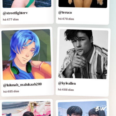
@teruco
@streetfighterv
há 478 dias
há 477 dias
@kyleallen
@lulunah_malukaah200
há 488 dias
há 485 dias